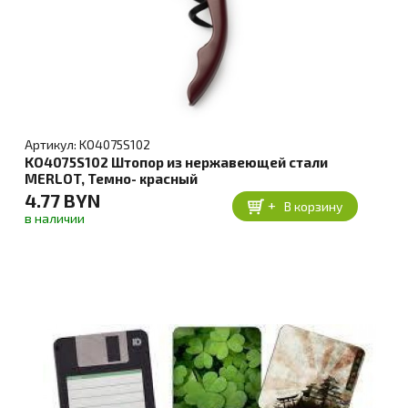
Артикул: KO4075S102
KO4075S102 Штопор из нержавеющей стали
MERLOT, Темно- красный
4.77 BYN
+
В корзину
в наличии