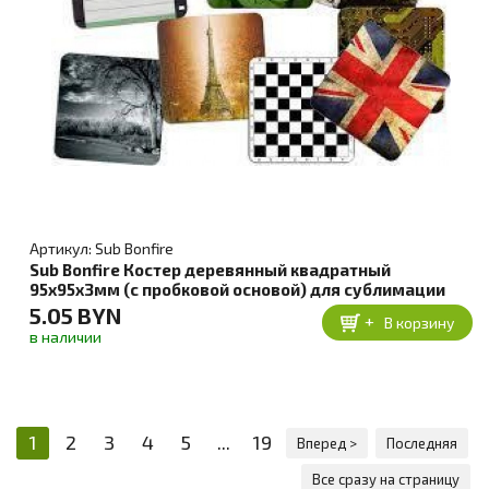
Артикул: Sub Bonfire
Sub Bonfire Костер деревянный квадратный
95х95х3мм (с пробковой основой) для сублимации
5.05 BYN
+
В корзину
в наличии
1
2
3
4
5
...
19
Вперед >
Последняя
Все сразу на страницу