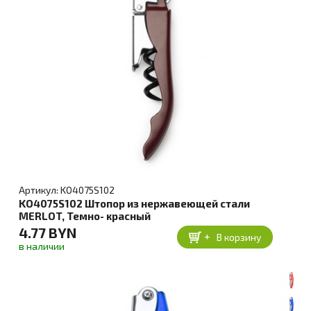
Артикул: KO4075S102
KO4075S102 Штопор из нержавеющей стали
MERLOT, Темно- красный
4.77 BYN
+
В корзину
в наличии