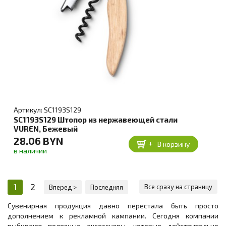
Артикул: SC1193S129
SC1193S129 Штопор из нержавеющей стали
VUREN, Бежевый
28.06 BYN
+
В корзину
в наличии
1
2
Все сразу на страницу
Вперед >
Последняя
Сувенирная продукция давно перестала быть просто
дополнением к рекламной кампании. Сегодня компании
выбирают полезные аксессуары, которые действительно