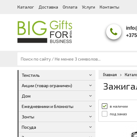
Каталог
Доставка
Оплата
Услуги
Контакты
info
+375
+375
+375
+375
Сер
Главная
Катал
Текстиль
Зажига
Акции (товар ограничен)
Дом
Ежедневники и блокноты
в наличии
под заказ
Зонты
Посуда