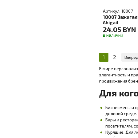
Артикул: 18007
18007 Зажигал
Abigail
24.05 BYN
в наличии
1
2
Вперед
В мире персонализ
элегантность и пр
продвижения брен
Для ког
Бизнесмены и п
деловой среде.
Бары и рестора
посетителям, со
Курящие. Для л