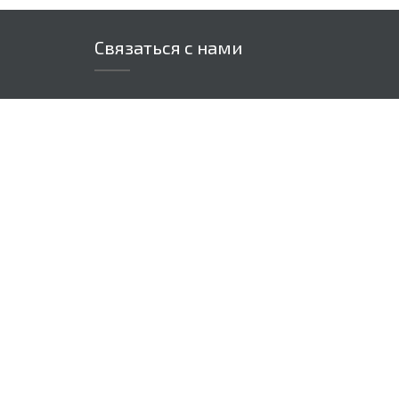
Связаться с нами
Адрес: 220015, Республика Беларусь.
г.Минск, ул. Пономаренко 35А, каб.
328
info@biggifts.by
+375 (29) 681-30-58
+375 (44) 721-30-58
+375 (29) 501-30-58
+375 (29) 683-76-89
Сергей
Пн-Пт с 9.00 до 17.00
Сб, Вс выходной