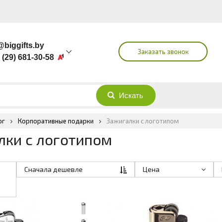
@biggifts.by
Заказать звонок
 (29) 681-30-58
 (44) 721-30-58
 (29) 501-30-58
 (29) 683-76-89
гей
ог
Корпоративные подарки
Зажигалки с логотипом
лки с логотипом
Сначала дешевле
Цена