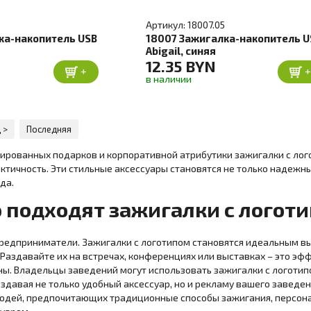
Артикул: 18007.05
ка-накопитель USB
18007 Зажигалка-накопитель U
Abigail, синяя
12.35 BYN
+
в наличии
 >
Последняя
ированных подарков и корпоративной атрибутики зажигалки с лого
актичность. Эти стильные аксессуары становятся не только надеж
да.
о подходят зажигалки с логот
редприниматели. Зажигалки с логотипом становятся идеальным выб
 Раздавайте их на встречах, конференциях или выставках – это э
ны. Владельцы заведений могут использовать зажигалки с логотип
здавая не только удобный аксессуар, но и рекламу вашего заведен
юдей, предпочитающих традиционные способы зажигания, персон