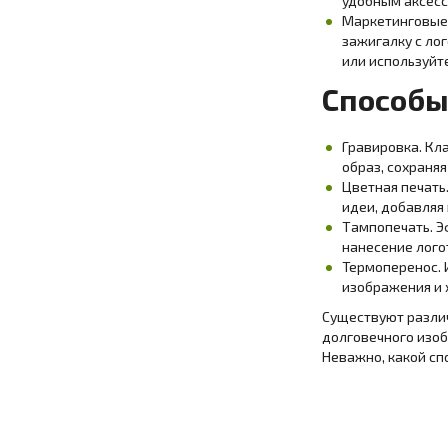
удобным аксесс
Маркетинговые 
зажигалку с ло
или используйте
Способы
Гравировка. Кл
образ, сохраня
Цветная печать
идеи, добавляя
Тампопечать. Э
нанесение лого
Термоперенос. 
изображения и 
Существуют различ
долговечного изоб
Неважно, какой сп