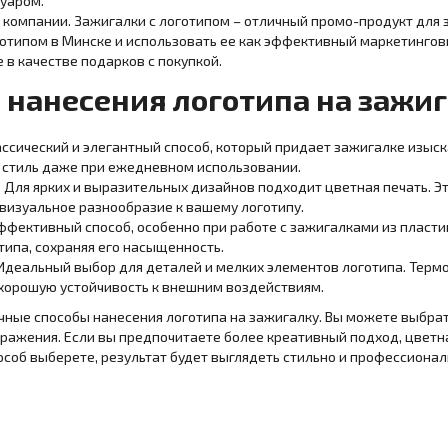
уаром.
компании. Зажигалки с логотипом – отличный промо-продукт для 
готипом в Минске и использовать ее как эффективный маркетингов
 в качестве подарков с покупкой.
 нанесения логотипа на зажи
ассический и элегантный способ, который придает зажигалке изыс
я стиль даже при ежедневном использовании.
. Для ярких и выразительных дизайнов подходит цветная печать. 
 визуальное разнообразие к вашему логотипу.
ффективный способ, особенно при работе с зажигалками из пласти
типа, сохраняя его насыщенность.
Идеальный выбор для деталей и мелких элементов логотипа. Терм
хорошую устойчивость к внешним воздействиям.
ные способы нанесения логотипа на зажигалку. Вы можете выбрат
ражения. Если вы предпочитаете более креативный подход, цветна
особ выберете, результат будет выглядеть стильно и профессионал