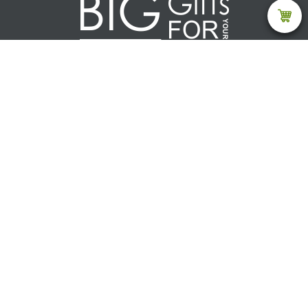
Каталог
Текстиль
Акции (товар ограничен)
Дом
Ежедневники и блокноты
Зонты
Посуда
Электроника
Ручки и карандаши
Сумки
Отдых и путешествия