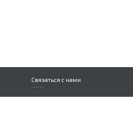
Связаться с нами
Адрес: 220015, Республика Беларусь.
г.Минск, ул. Пономаренко 35А, каб.
328
info@biggifts.by
+375 (29) 681-30-58