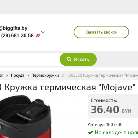
@biggifts.by
Заказать звонок
 (29) 681-30-58
 (44) 721-30-58
 (29) 501-30-58
 (29) 683-76-89
гей
ог
Посуда
Термокружки
1003530 Кружка термическая "Mojav
 Кружка термическая "Mojave"
Стоимость:
36.40
BYN
Артикул: 1003530
На складе:
в нал