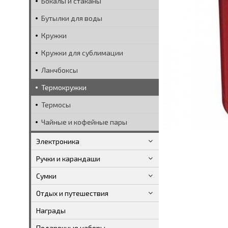
Бокалы и стаканы
Бутылки для воды
Кружки
Кружки для сублимации
Ланчбоксы
Термокружки
Термосы
Чайные и кофейные пары
Электроника
Ручки и карандаши
Сумки
Отдых и путешествия
Награды
Подарочные наборы