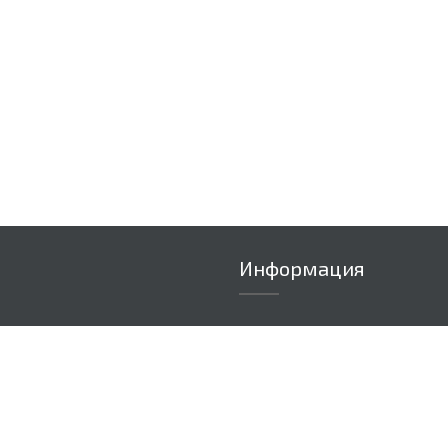
Информация
Доставка
вар ограничен)
Условия оплаты
Нанесение логотипов
ики и блокноты
Шелкография
Флекс