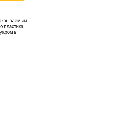
 закрываемым
о пластика.
суаром в