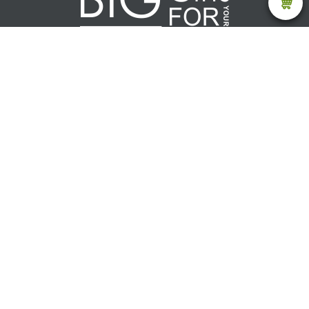
Каталог
Текстиль
Акции (товар ограничен)
Дом
Ежедневники и блокноты
Зонты
Посуда
Электроника
Ручки и карандаши
Сумки
Отдых и путешествия
Награды